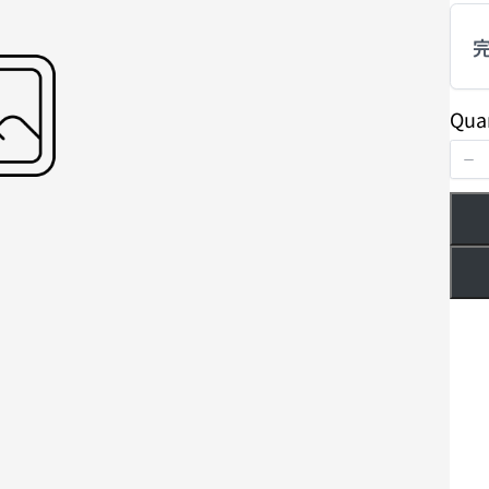
Write a review
Your rating
Qua
Title
*
Your review