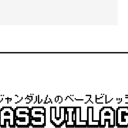
Submit Review
Thanks for your review!
We are processing it and it will appear on the store
soon.