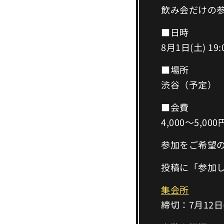
飲み会だけの
■日時
8月1日(土) 19:
■場所
渋谷（予定）
■会費
4,000〜5,00
参加をご希望
投稿に「参加
集会所
締切：7月12日